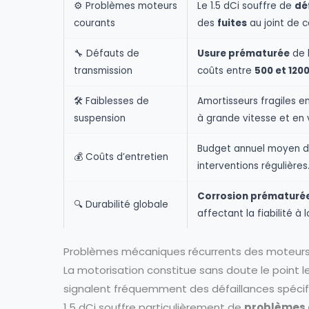
⚙️ Problèmes moteurs
Le 1.5 dCi souffre de
dé
courants
des
fuites
au joint de c
🔧 Défauts de
Usure prématurée
de 
transmission
coûts entre
500 et 120
🛠️ Faiblesses de
Amortisseurs fragiles e
suspension
à grande vitesse et en 
Budget annuel moyen 
💰 Coûts d’entretien
interventions régulières
Corrosion prématuré
🔍 Durabilité globale
affectant la fiabilité à 
Problèmes mécaniques récurrents des moteurs
La motorisation constitue sans doute le point le
signalent fréquemment des défaillances spécifi
1.5 dCi souffre particulièrement de
problèmes d