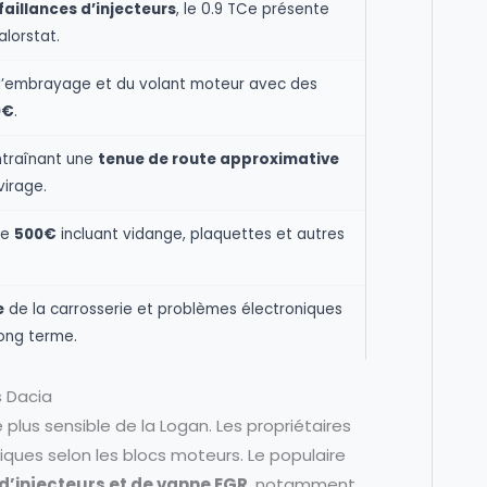
faillances d’injecteurs
, le 0.9 TCe présente
alorstat.
l’embrayage et du volant moteur avec des
0€
.
ntraînant une
tenue de route approximative
virage.
de
500€
incluant vidange, plaquettes et autres
.
e
de la carrosserie et problèmes électroniques
long terme.
 Dacia
 plus sensible de la Logan. Les propriétaires
ques selon les blocs moteurs. Le populaire
’injecteurs et de vanne EGR
, notamment