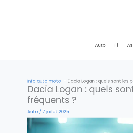
Aller
au
contenu
Auto
F1
As
Info auto moto
Dacia Logan : quels sont les
Dacia Logan : quels son
fréquents ?
Auto
/
7 juillet 2025