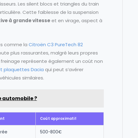
seurs. Les silent blocs et triangles du train
iculière. Cette faiblesse de la suspension
ive à grande vitesse
et en virage, aspect à
es comme la
Citroën C3 PureTech 82
ute plus rassurantes, malgré leurs propres
e freinage représente également un coût non
t plaquettes Dacia
qui peut s’avérer
hicules similaires.
e automobile ?
ant
Coût approximatif
urée
500-800€